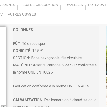
COLONNES
FEUX DE CIRCULATION
TRAVERSES
POTEAUX P
TV
AUTRES USAGES
COLONNES
FÛT:
Télescopique.
CONICITÉ:
12,5 ‰
SECTION:
Base hexagonale, fût circulaire.
MATÉRIEL:
Acier au carbone S 235 JR conforme à
la norme UNE EN 10025.
Fabrication conforme à la norme UNE EN 40-5.
GALVANIZATION:
Par immersion à chaud selon la