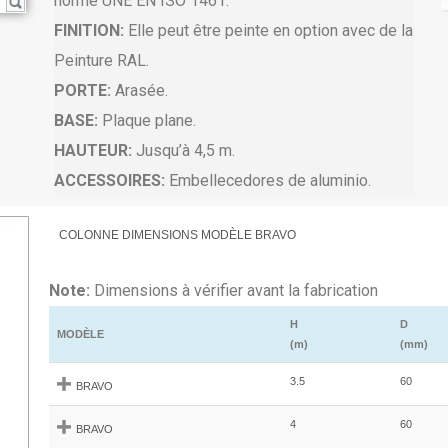
norme UNE EN ISO 1461.
FINITION:
Elle peut être peinte en option avec de la
Peinture RAL.
PORTE:
Arasée.
BASE:
Plaque plane.
HAUTEUR:
Jusqu’à 4,5 m.
ACCESSOIRES:
Embellecedores de aluminio.
COLONNE DIMENSIONS MODÈLE BRAVO
Note:
Dimensions à vérifier avant la fabrication
H
D
MODÈLE
(m)
(mm)
3.5
60
BRAVO
4
60
BRAVO