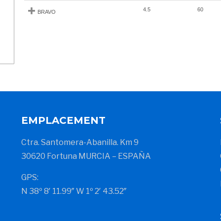
4.5
60
BRAVO
EMPLACEMENT
Ctra. Santomera-Abanilla. Km 9
30620 Fortuna MURCIA – ESPAÑA
GPS:
N 38º 8′ 11.99″ W 1º 2′ 43.52″