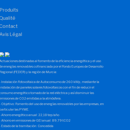
Produits
Qualité
Contact
Avis Légal
Actuaciones destinadas al fomento de la eficiencia energética y el uso
de energías renovables cofinanciada por el Fondo Europeo de Desarrollo
Regional (FEDER) y la región de Murcia:
- Instalación Fotovoltaica de Autoconsumo de 260 kWp, mediante la
instalación de paneles solares fotovoltaicos con el fin de reducir el
consumo energético tomado de la red eléctrica y así disminuir las
emisiones de CO2 emitidas a la atmósfera.
- Objetivo: Fomento del uso de energías renovables por las empresas, en
particular las PYME.
- Ahorro energético anual: 22,18 tep/año
- Ahorro en emisiones de GEI anual: 89,79 tCO2
- Estado de la tramitación: Concedida