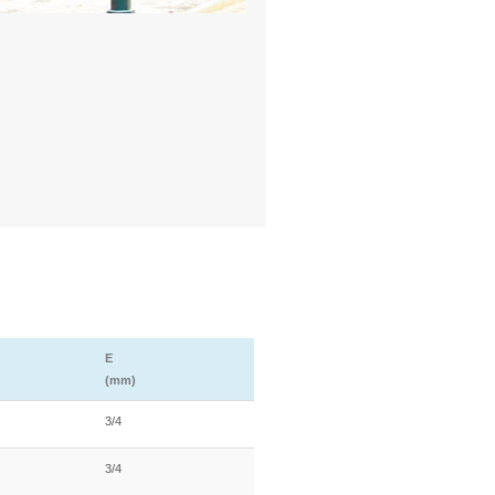
E
(mm)
3/4
3/4